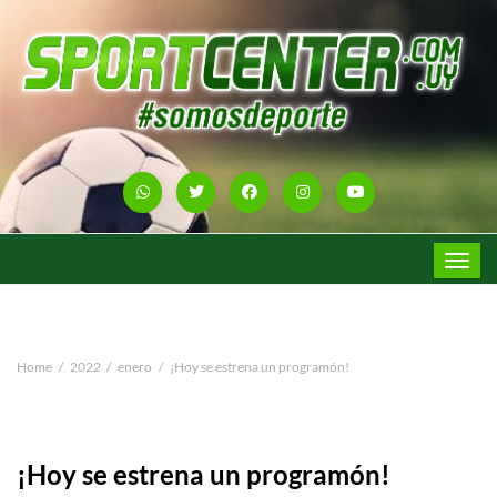
Toggle
navigat
Home
2022
enero
¡Hoy se estrena un programón!
¡Hoy se estrena un programón!