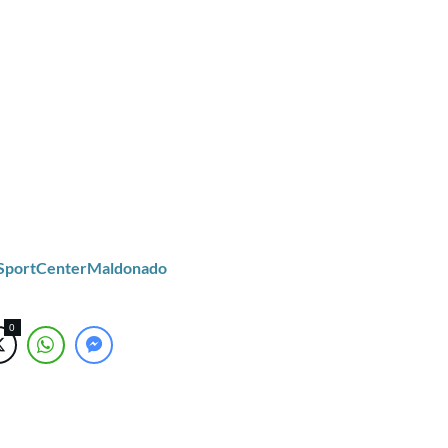
/SportCenterMaldonado
0