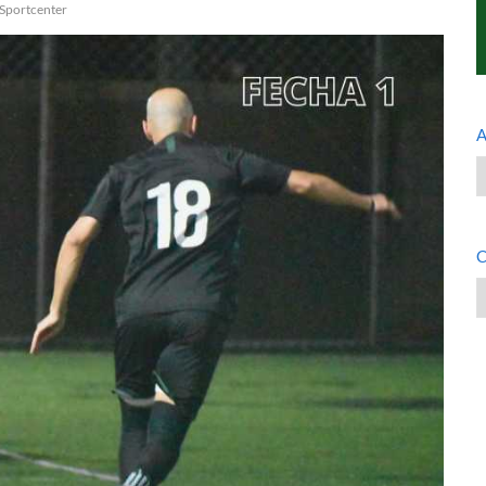
 Sportcenter
A
A
C
C