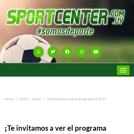
Toggle
navigat
Home
2022
enero
¡Te invitamos a ver el programa N°159!
¡Te invitamos a ver el programa