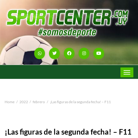
Toggle
navigat
Home
2022
febrero
¡Las figuras de la segunda fecha! – F11
¡Las figuras de la segunda fecha! – F11