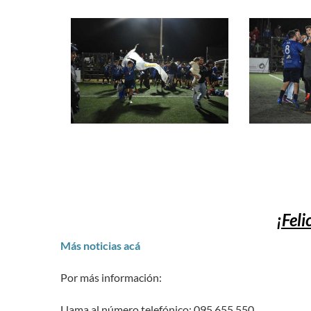
¡Feli
Más noticias acá
Por más información:
Llama al número telefónico: 095 655 550