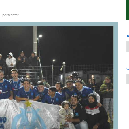
 Sportcenter
A
A
C
C