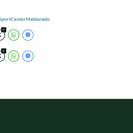
/SportCenterMaldonado
0
0