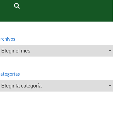
rchivos
rchivos
ategorías
ategorías