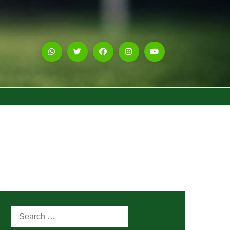
Search
for: