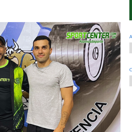
A
A
C
C