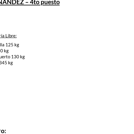
ÁNDEZ – 4to puesto
ía Libre:
lla 125 kg
0 kg
uerto 130 kg
 345 kg
ro: