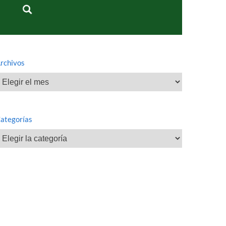
rchivos
rchivos
ategorías
ategorías