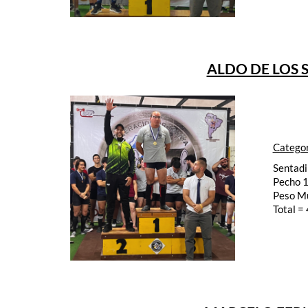
ALDO DE LOS S
Categor
Sentadi
Pecho 
Peso M
Total =