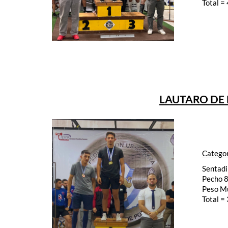
Total =
LAUTARO DE B
Categor
Sentadi
Pecho 8
Peso M
Total =