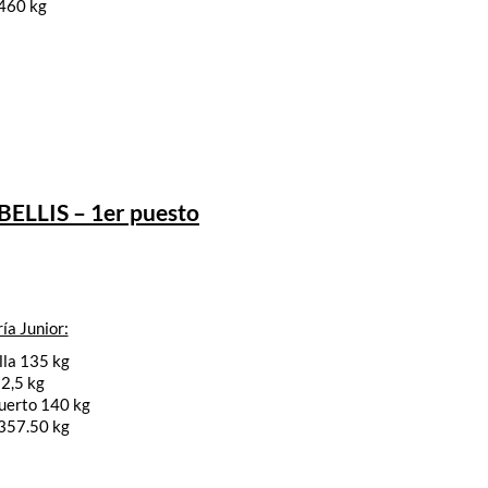
 460 kg
ELLIS – 1er puesto
ía Junior:
lla 135 kg
2,5 kg
uerto 140 kg
 357.50 kg