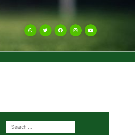
Search
for: