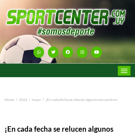
Toggle
navigat
Home
2022
mayo
¡En cada fecha se relucen algunos encuentros!
¡En cada fecha se relucen algunos