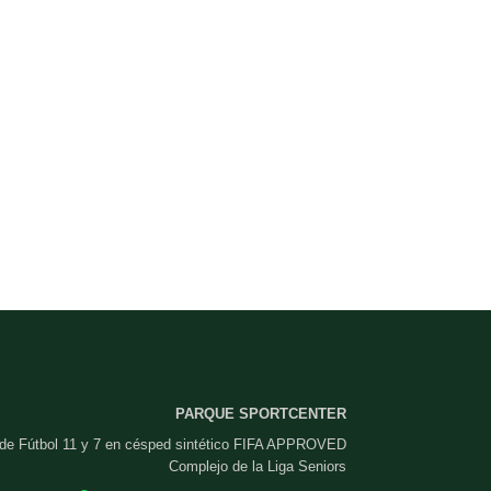
PARQUE SPORTCENTER
 de Fútbol 11 y 7 en césped sintético FIFA APPROVED
Complejo de la Liga Seniors