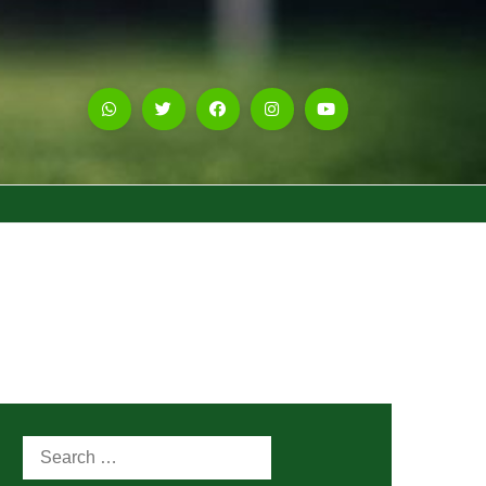
Search
for: