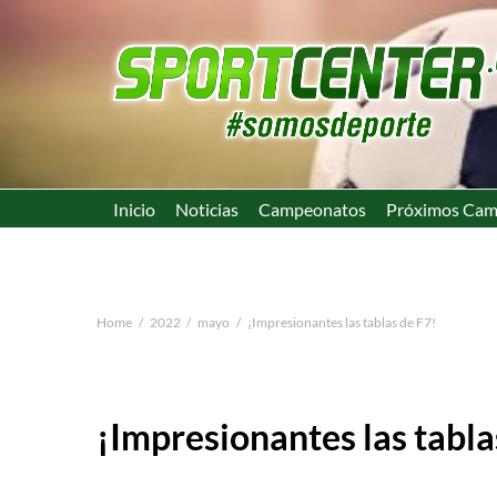
Inicio
Noticias
Campeonatos
Próximos Cam
Home
2022
mayo
¡Impresionantes las tablas de F7!
¡Impresionantes las tabla