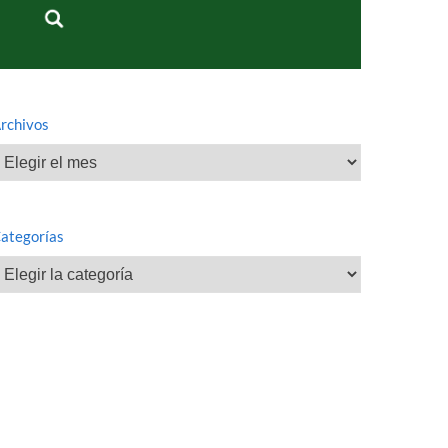
rchivos
rchivos
ategorías
ategorías