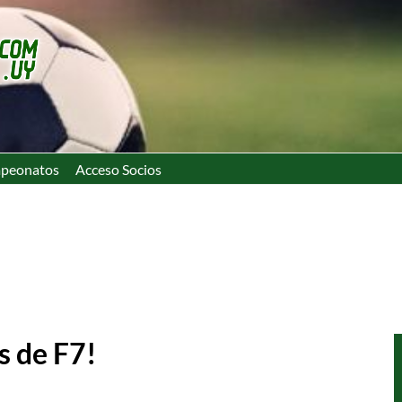
peonatos
Acceso Socios
s de F7!