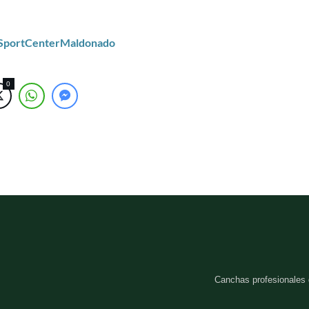
/SportCenterMaldonado
0
Canchas profesionales