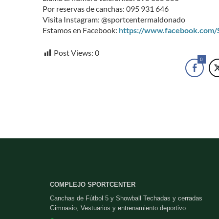
Por reservas de canchas: 095 931 646
Visita Instagram: @sportcentermaldonado
Estamos en Facebook:
https://www.facebook.com
Post Views:
0
0
COMPLEJO SPORTCENTER
Canchas de Fútbol 5 y Showball Techadas y cerradas
Gimnasio, Vestuarios y entrenamiento deportivo