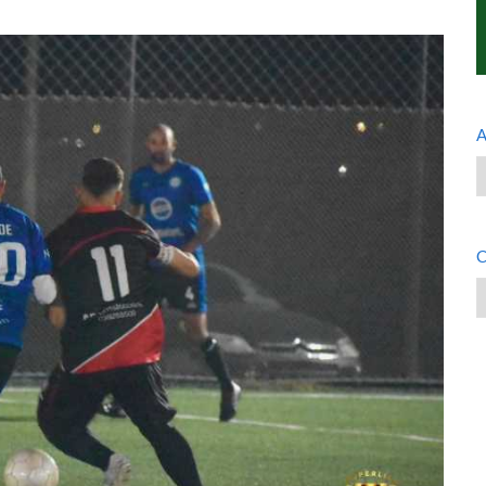
A
A
C
C