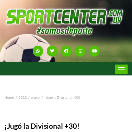
Toggle
navigat
Home
2022
mayo
¡Jugó la Divisional +30!
¡Jugó la Divisional +30!