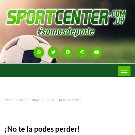
Toggle
navigat
Home
2022
mayo
¡No te la podes perder!
¡No te la podes perder!