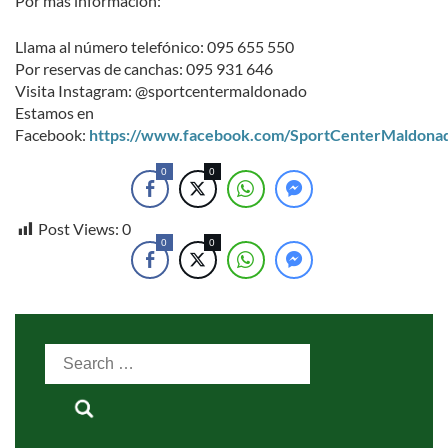
Por más información:
Llama al número telefónico: 095 655 550
Por reservas de canchas: 095 931 646
Visita Instagram: @sportcentermaldonado
Estamos en
Facebook:
https://www.facebook.com/SportCenterMaldona
0
0
Post Views:
0
0
0
Search
for: