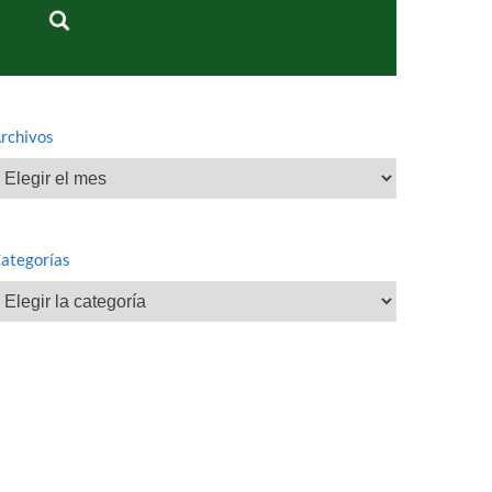
rchivos
rchivos
ategorías
ategorías