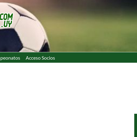
peonatos
Acceso Socios