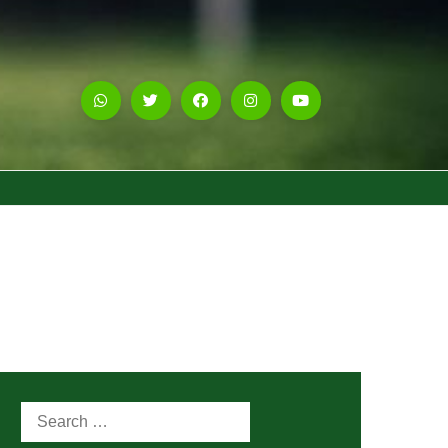
Search
for: