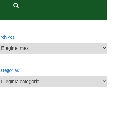
rchivos
rchivos
ategorías
ategorías