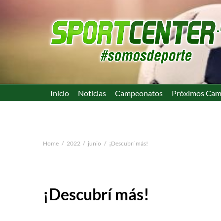
Inicio
Noticias
Campeonatos
Próximos Cam
Home
2022
junio
¡Descubrí más!
¡Descubrí más!