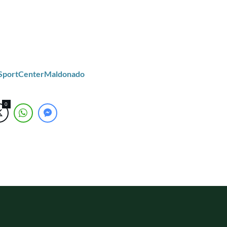
/SportCenterMaldonado
0