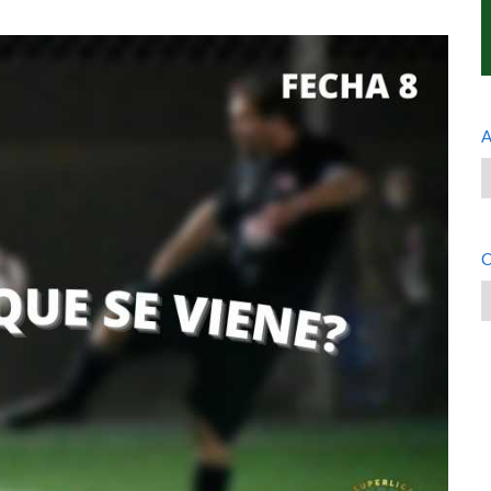
A
A
C
C