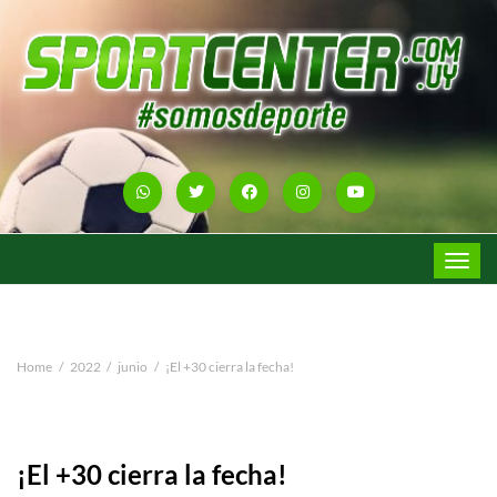
Toggle
navigat
Home
2022
junio
¡El +30 cierra la fecha!
¡El +30 cierra la fecha!