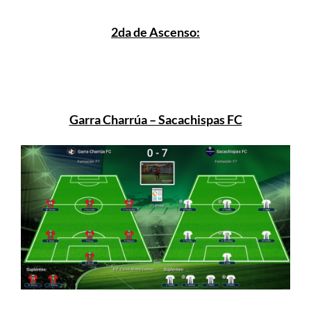
2da de Ascenso:
Garra Charrúa – Sacachispas FC