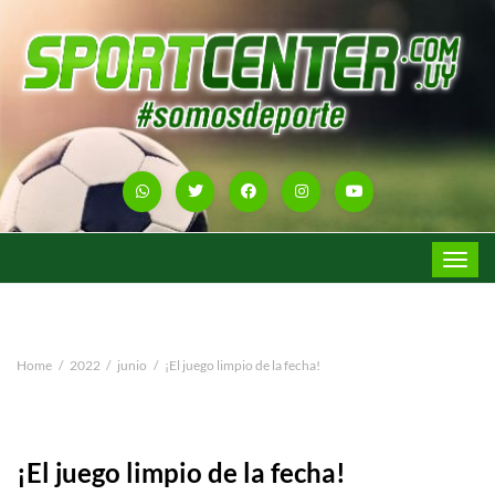
Toggle
navigat
Home
2022
junio
¡El juego limpio de la fecha!
¡El juego limpio de la fecha!