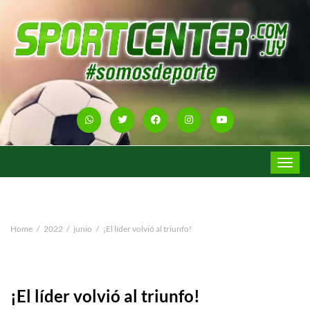
Toggle
navigat
Home
2022
junio
¡El líder volvió al triunfo!
¡El líder volvió al triunfo!