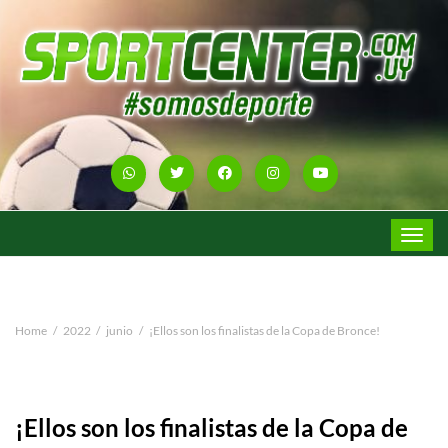
Toggle
navigat
Home
2022
junio
¡Ellos son los finalistas de la Copa de Bronce!
¡Ellos son los finalistas de la Copa de