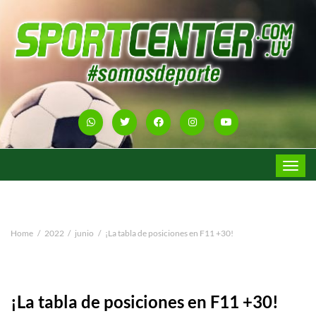
Toggle
navigat
Home
2022
junio
¡La tabla de posiciones en F11 +30!
¡La tabla de posiciones en F11 +30!