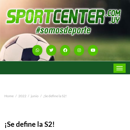
Toggle
navigat
Home
2022
junio
¡Se define la S2!
¡Se define la S2!