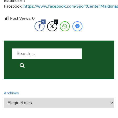
Estamos en
Facebook:
https://www.facebook.com/SportCenterMaldona
Post Views:
0
0
0
Search
for:
Archivos
Archivos