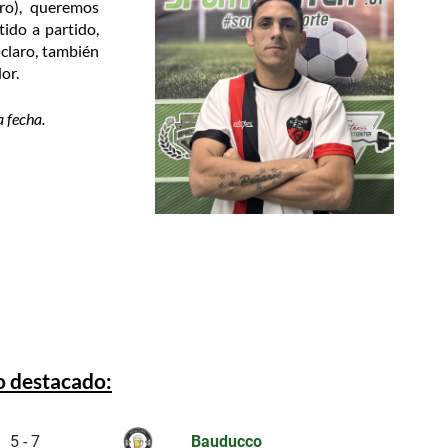
ro), queremos
ido a partido,
 claro, también
or.
a fecha.
o destacado: