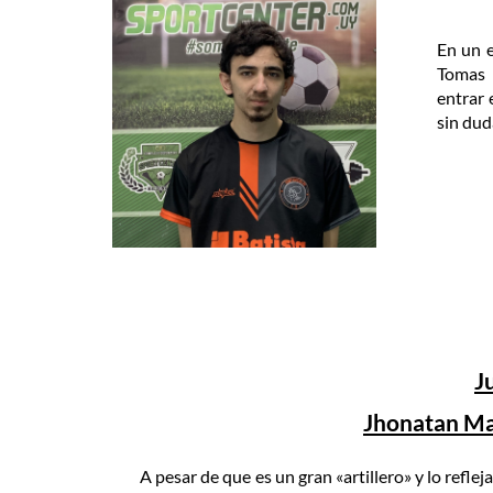
En un 
Tomas 
entrar 
sin dud
J
Jhonatan Mal
A pesar de que es un gran «artillero» y lo refle