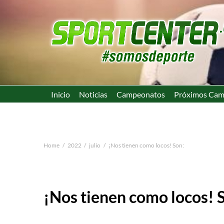
Inicio
Noticias
Campeonatos
Próximos Cam
Home
2022
julio
¡Nos tienen como locos! Son:
¡Nos tienen como locos! 