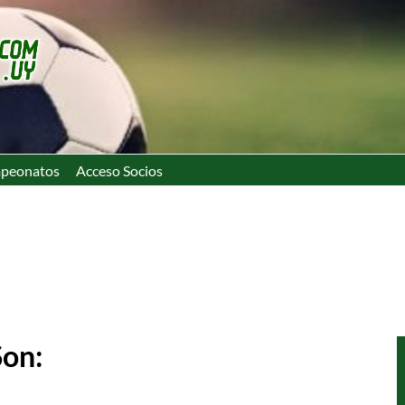
peonatos
Acceso Socios
Son: