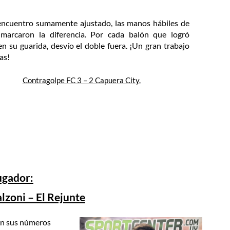
encuentro sumamente ajustado, las manos hábiles de
marcaron la diferencia. Por cada balón que logró
en su guarida, desvío el doble fuera. ¡Un gran trabajo
as!
Contragolpe FC 3 – 2 Capuera City.
ugador:
zoni – El Rejunte
jan sus números