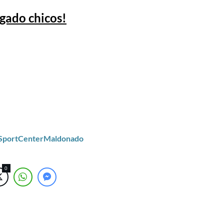
ugado chicos!
/SportCenterMaldonado
0