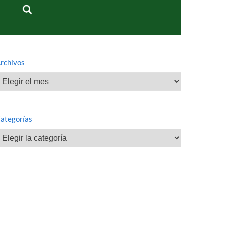
rchivos
rchivos
ategorías
ategorías