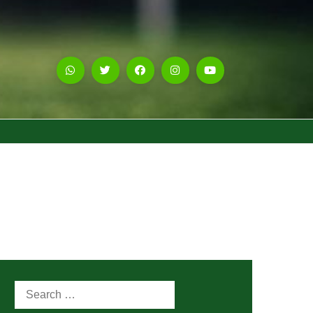
Search
for: