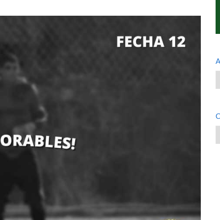
A
A
C
C