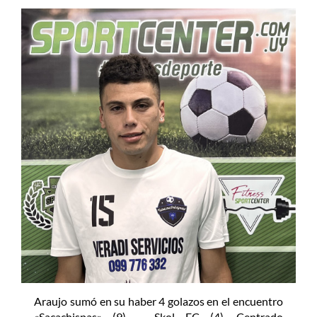
Araujo sumó en su haber 4 golazos en el encuentro
«Sacachispas» (9) – Skol FC (4). Centrado