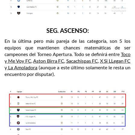
SEG. ASCENSO:
En la última pero más pareja de las categoría, son 5 los
equipos que mantienen chances matemáticas de ser
campeones del Torneo Apertura. Todo se definirá entre
Toco
y Me Voy FC
,
Aston Birra FC
,
Sacachispas FC
,
X Si LLegan FC
y
La Amoladora
(aunque a este último solamente le resta un
encuentro por disputar).