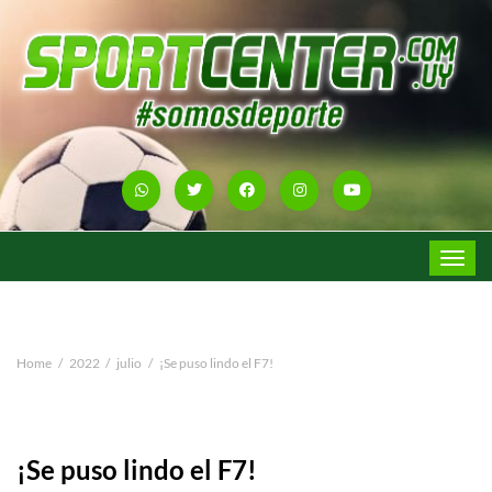
Toggle
navigat
Home
2022
julio
¡Se puso lindo el F7!
¡Se puso lindo el F7!