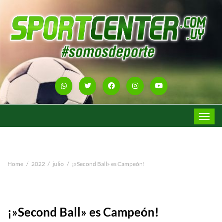
Toggle
navigat
Home
2022
julio
¡»Second Ball» es Campeón!
¡»Second Ball» es Campeón!