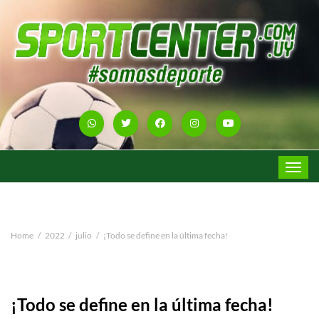
Toggle
navigat
Home
2022
julio
¡Todo se define en la última fecha!
¡Todo se define en la última fecha!