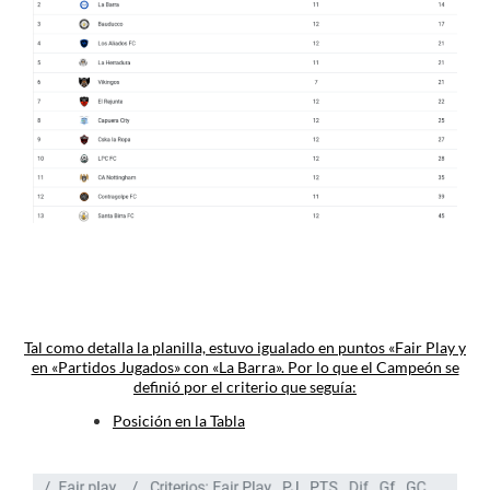
Tal como detalla la planilla, estuvo igualado en puntos «Fair Play y
en «Partidos Jugados» con «La Barra». Por lo que el Campeón se
definió por el criterio que seguía:
Posición en la Tabla