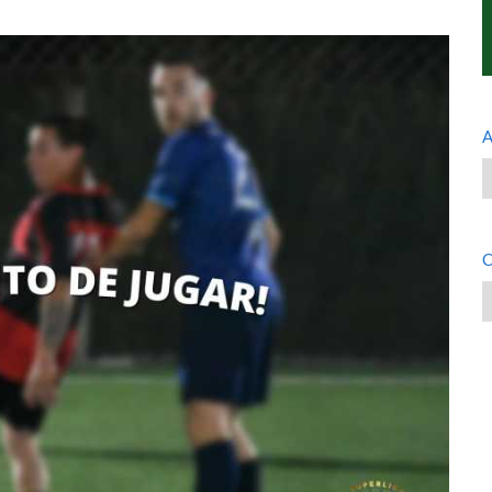
A
A
C
C