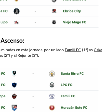
 Ascenso:
 miradas en esta jornada, por un lado
Famili FC
(1°) vs
Cska
es
(2°) y
El Rejunte
(3°).