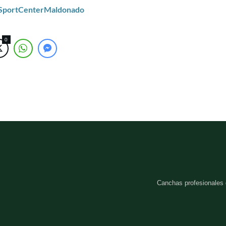
/SportCenterMaldonado
0
Canchas profesionales