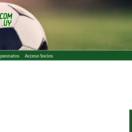
peonatos
Acceso Socios