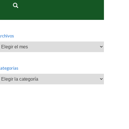
rchivos
rchivos
ategorías
ategorías