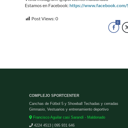
Estamos en Facebook:
https://www.facebook.com
Post Views:
0
0
COMPLEJO SPORTCENTER
Canchas de Fútbol 5 y Showball Techadas y cerradas
Gimnasio, Vestuarios y entrenamiento deportivo
Francisco Aguilar casi Sarandí - Maldonado
4224 4513 | 095 931 646