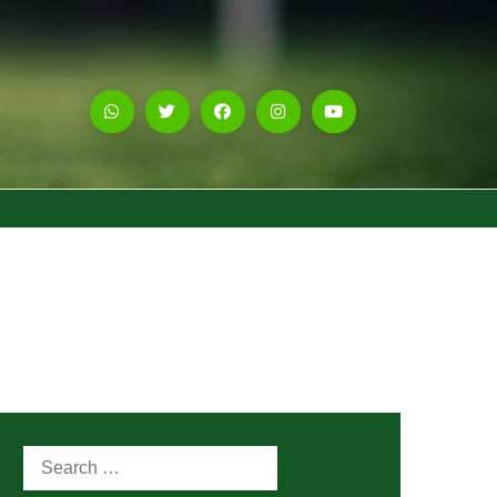
Search
for: