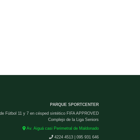
PARQUE SPORTCENTER
 de Fútbol 11 y 7 en césped sintético FIFA APPROVED
Complejo de la Liga Seniors
Av. Aiguá casi Perimetral de Maldonado
4224 4513 | 095 931 646