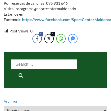
Por reservas de canchas: 095 931 646
Visita Instagram: @sportcentermaldonado
Estamos en
Facebook:
https://www.facebook.com/SportCenterMaldona
Post Views:
0
0
0
Search
for:
Archivos
Archivos