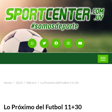
Toggle
navigat
Home
2023
febrero
Lo Próximo del Futbol 11+30
Lo Próximo del Futbol 11+30