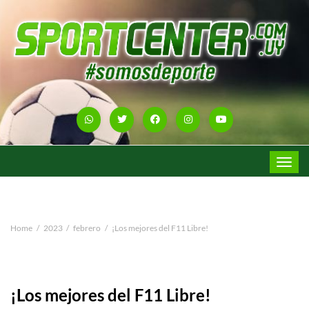
Toggle
navigat
Home
2023
febrero
¡Los mejores del F11 Libre!
¡Los mejores del F11 Libre!