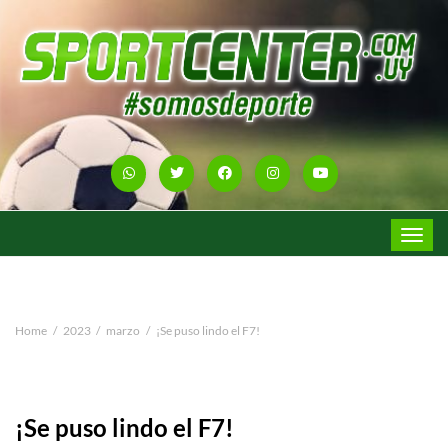
Toggle
navigat
Home
2023
marzo
¡Se puso lindo el F7!
¡Se puso lindo el F7!