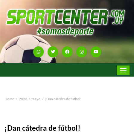
Toggle
navigat
Home
2023
mayo
¡Dan cátedra de fútbol!
¡Dan cátedra de fútbol!