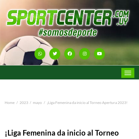
Toggle
navigat
Home
2023
mayo
¡Liga Femenina da inicio al Torneo Apertura 2023!
¡Liga Femenina da inicio al Torneo