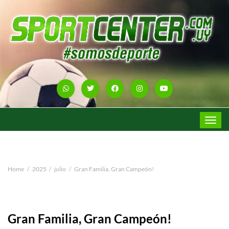
Toggle
navigat
Home
2025
julio
Gran Familia, Gran Campeón!
Gran Familia, Gran Campeón!