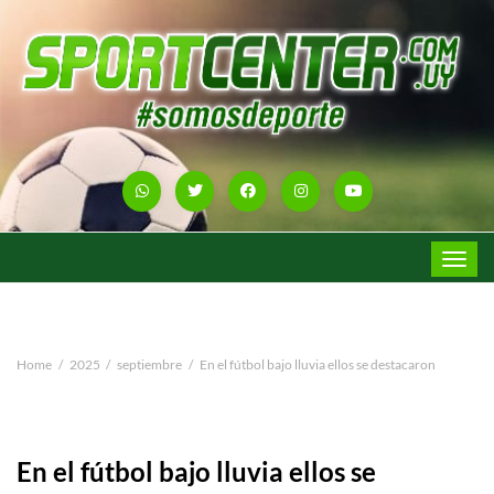
Toggle
navigat
Home
2025
septiembre
En el fútbol bajo lluvia ellos se destacaron
En el fútbol bajo lluvia ellos se