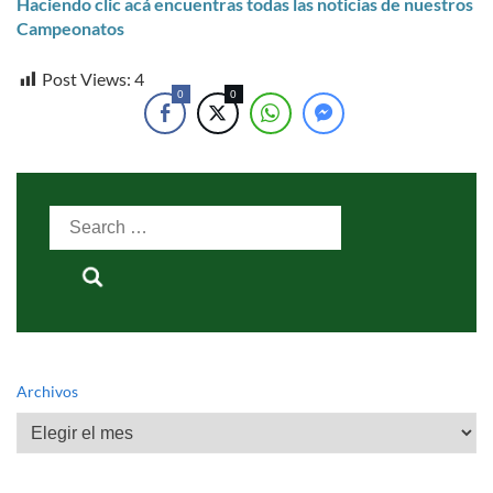
Haciendo clic acá encuentras todas las noticias de nuestros
Campeonatos
Post Views:
4
0
0
Search
for:
Archivos
Archivos