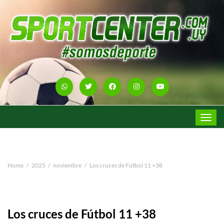
Toggle
navigat
Home
2025
noviembre
Los cruces de Fútbol 11 +38
Los cruces de Fútbol 11 +38