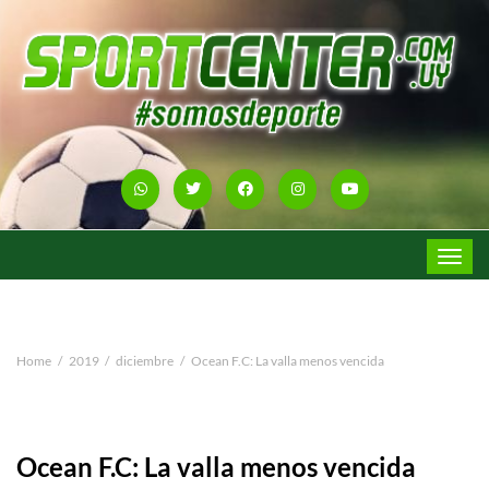
Toggle
navigat
Home
2019
diciembre
Ocean F.C: La valla menos vencida
Ocean F.C: La valla menos vencida