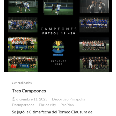
Generalidades
Tres Campeones
diciembre 11, 2025
Deportivo Piriapolis
Dsamparados
Ebrios city
ProPlan
Se jugó la última fecha del Torneo Clausura de