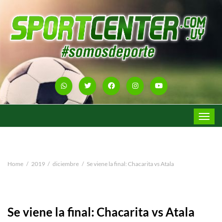
Toggle
navigat
Home
2019
diciembre
Se viene la final: Chacarita vs Atala
Se viene la final: Chacarita vs Atala