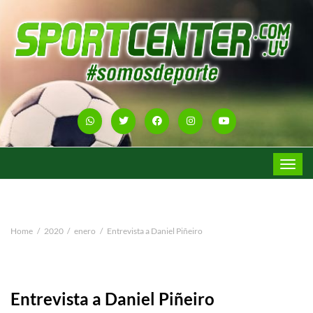
Toggle
navigat
Home
2020
enero
Entrevista a Daniel Piñeiro
Entrevista a Daniel Piñeiro