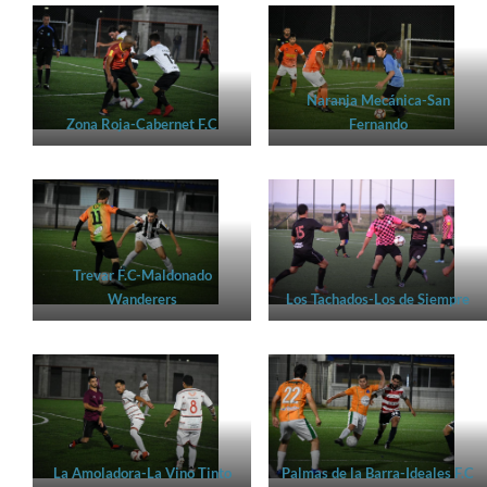
Naranja Mecánica-San
Zona Roja-Cabernet F.C
Fernando
Trevar F.C-Maldonado
Wanderers
Los Tachados-Los de Siempre
La Amoladora-La Vino Tinto
Palmas de la Barra-Ideales F.C