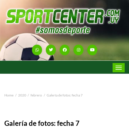
Toggle
navigat
Home
2020
febrero
Galería de fotos: fecha 7
Galería de fotos: fecha 7