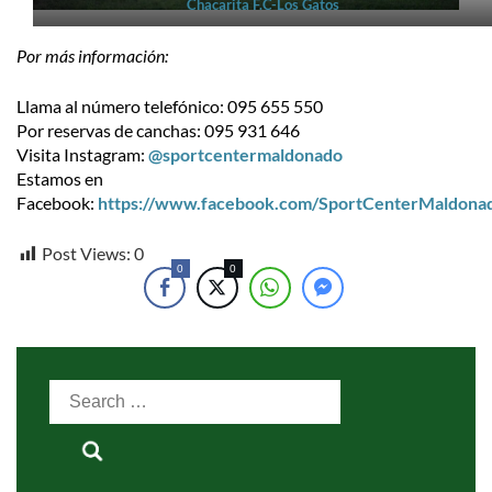
Chacarita F.C-Los Gatos
Por más información:
Llama al número telefónico: 095 655 550
Por reservas de canchas: 095 931 646
Visita Instagram:
@sportcentermaldonado
Estamos en
Facebook:
https://www.facebook.com/SportCenterMaldona
Post Views:
0
0
0
Search
for: