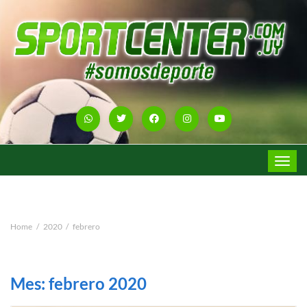
Toggle
navigat
Home
2020
febrero
Mes:
febrero 2020