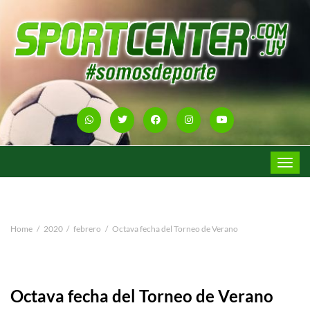
Toggle
navigat
Home
2020
febrero
Octava fecha del Torneo de Verano
Octava fecha del Torneo de Verano