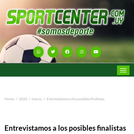
Toggle
navigat
Home
2020
marzo
Entrevistamos a los posibles finalistas
Entrevistamos a los posibles finalistas