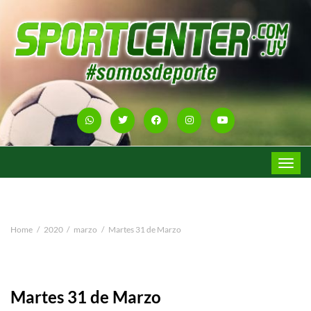
Toggle
navigat
Home
2020
marzo
Martes 31 de Marzo
Martes 31 de Marzo