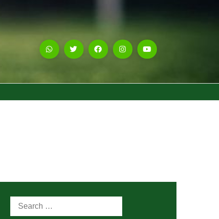
Search
for: