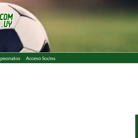
peonatos
Acceso Socios