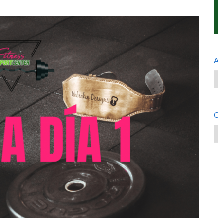
A
A
C
C