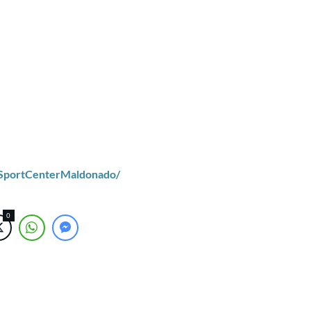
/SportCenterMaldonado/
0