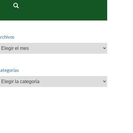
rchivos
rchivos
ategorías
ategorías