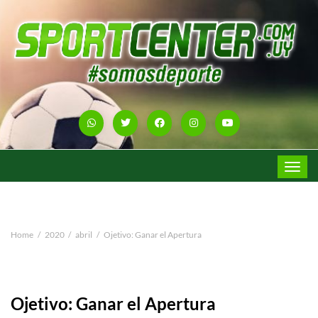
Toggle
navigat
Home
2020
abril
Ojetivo: Ganar el Apertura
Ojetivo: Ganar el Apertura