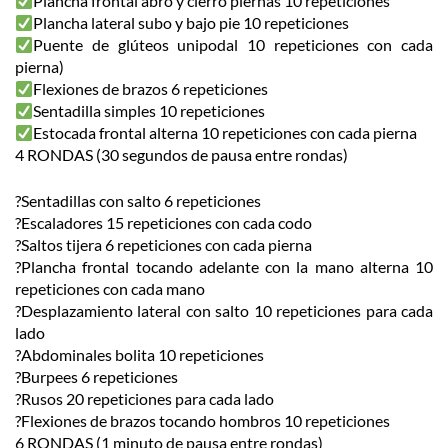
Plancha frontal abro y cierro piernas 10 repeticiones
Plancha lateral subo y bajo pie 10 repeticiones
Puente de glúteos unipodal 10 repeticiones con cada
pierna)
Flexiones de brazos 6 repeticiones
Sentadilla simples 10 repeticiones
Estocada frontal alterna 10 repeticiones con cada pierna
4 RONDAS (30 segundos de pausa entre rondas)
?Sentadillas con salto 6 repeticiones
?Escaladores 15 repeticiones con cada codo
?Saltos tijera 6 repeticiones con cada pierna
?Plancha frontal tocando adelante con la mano alterna 10
repeticiones con cada mano
?Desplazamiento lateral con salto 10 repeticiones para cada
lado
?Abdominales bolita 10 repeticiones
?Burpees 6 repeticiones
?Rusos 20 repeticiones para cada lado
?Flexiones de brazos tocando hombros 10 repeticiones
6 RONDAS (1 minuto de pausa entre rondas)