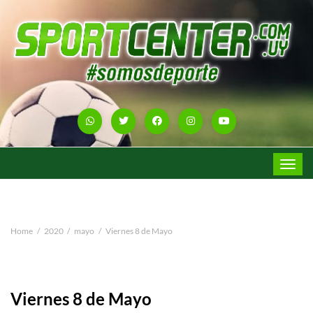
Toggle
navigat
Home
2020
mayo
Viernes 8 de Mayo
Viernes 8 de Mayo