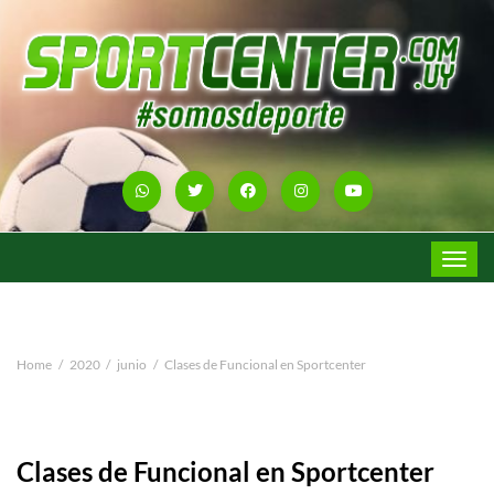
Toggle
navigat
Home
2020
junio
Clases de Funcional en Sportcenter
Clases de Funcional en Sportcenter