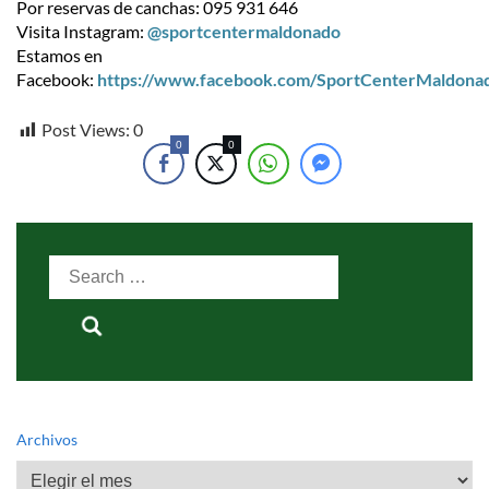
Por reservas de canchas: 095 931 646
Visita Instagram:
@sportcentermaldonado
Estamos en
Facebook:
https://www.facebook.com/SportCenterMaldona
Post Views:
0
0
0
Search
for:
Archivos
Archivos