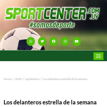
Toggle
navigat
Home
2020
septiembre
Los delanteros estrella de la semana
Los delanteros estrella de la semana