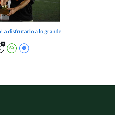
 a disfrutarlo a lo grande
0