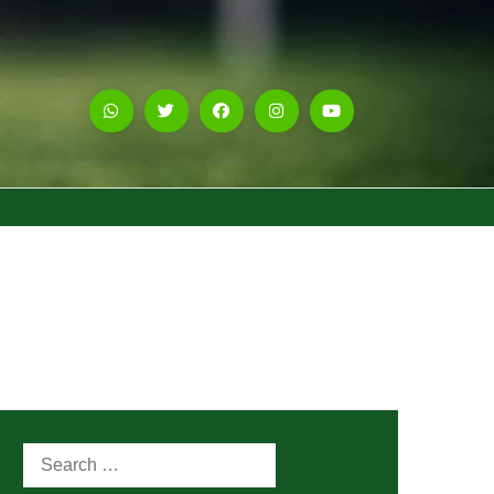
Search
for: