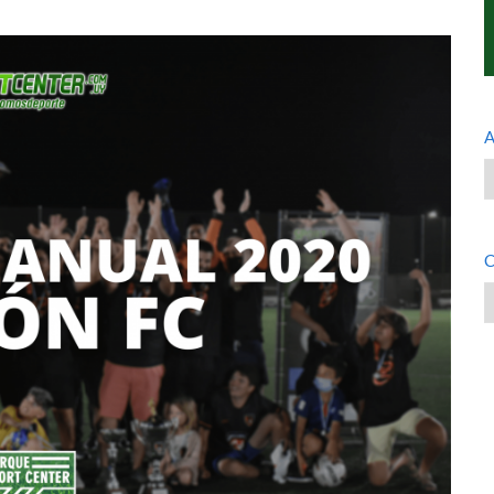
A
A
C
C