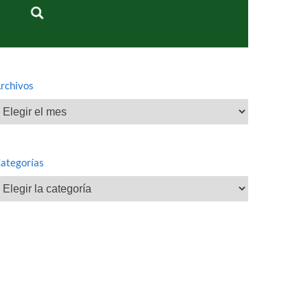
rchivos
rchivos
ategorías
ategorías